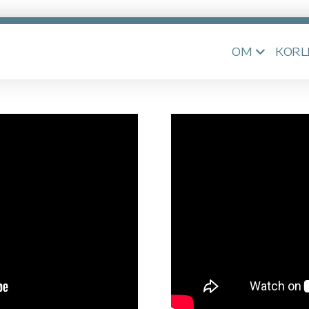
OM
KORL